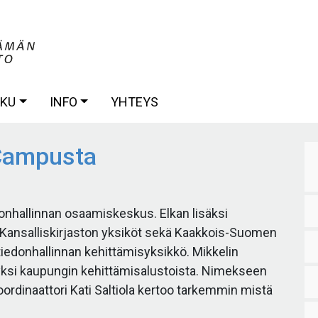
AKU
INFO
YHTEYS
Campusta
donhallinnan osaamiskeskus. Elkan lisäksi
a Kansalliskirjaston yksiköt sekä Kaakkois-Suomen
iedonhallinnan kehittämisyksikkö. Mikkelin
 yksi kaupungin kehittämisalustoista. Nimekseen
dinaattori Kati Saltiola kertoo tarkemmin mistä