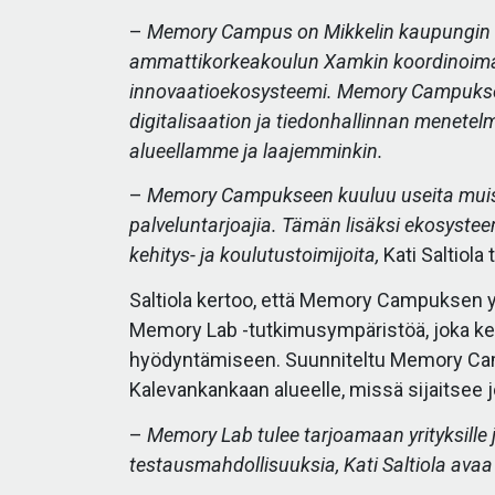
–
Memory Campus on Mikkelin kaupungin
ammattikorkeakoulun Xamkin koordinoima ar
innovaatioekosysteemi. Memory Campuksen t
digitalisaation ja tiedonhallinnan menete
alueellamme ja laajemminkin.
–
Memory Campukseen kuuluu useita muistior
palveluntarjoajia. Tämän lisäksi ekosyste
kehitys- ja koulutustoimijoita,
Kati Saltiola 
Saltiola kertoo, että Memory Campuksen yh
Memory Lab -tutkimusympäristöä, joka kes
hyödyntämiseen. Suunniteltu Memory Camp
Kalevankankaan alueelle, missä sijaitsee 
–
Memory Lab tulee tarjoamaan yrityksille ja
testausmahdollisuuksia, Kati Saltiola avaa