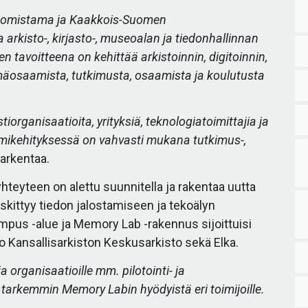
 omistama ja Kaakkois-Suomen
kisto-, kirjasto-, museoalan ja tiedonhallinnan
avoitteena on kehittää arkistoinnin, digitoinnin,
lmäosaamista, tutkimusta, osaamista ja koulutusta
ganisaatioita, yrityksiä, teknologiatoimittajia ja
emikehityksessä on vahvasti mukana tutkimus-,
tarkentaa.
teyteen on alettu suunnitella ja rakentaa uutta
kittyy tiedon jalostamiseen ja tekoälyn
us -alue ja Memory Lab -rakennus sijoittuisi
jo Kansallisarkiston Keskusarkisto sekä Elka.
 organisaatioille mm. pilotointi- ja
 tarkemmin Memory Labin hyödyistä eri toimijoille.