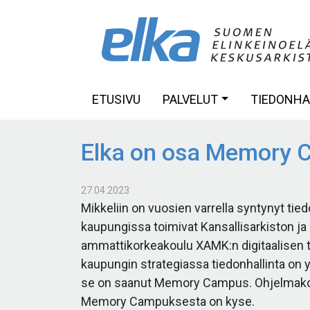
Skip
to
content
ETUSIVU
PALVELUT
TIEDONH
Elka on osa Memory 
27.04.2023
Mikkeliin on vuosien varrella syntynyt tie
kaupungissa toimivat Kansallisarkiston j
ammattikorkeakoulu XAMK:n digitaalisen t
kaupungin strategiassa tiedonhallinta on
se on saanut Memory Campus. Ohjelmakoor
Memory Campuksesta on kyse.