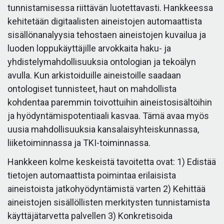
tunnistamisessa riittävän luotettavasti. Hankkeessa
kehitetään digitaalisten aineistojen automaattista
sisällönanalyysia tehostaen aineistojen kuvailua ja
luoden loppukäyttäjille arvokkaita haku- ja
yhdistelymahdollisuuksia ontologian ja tekoälyn
avulla. Kun arkistoiduille aineistoille saadaan
ontologiset tunnisteet, haut on mahdollista
kohdentaa paremmin toivottuihin aineistosisältöihin
ja hyödyntämispotentiaali kasvaa. Tämä avaa myös
uusia mahdollisuuksia kansalaisyhteiskunnassa,
liiketoiminnassa ja TKI-toiminnassa.
Hankkeen kolme keskeistä tavoitetta ovat: 1) Edistää
tietojen automaattista poimintaa erilaisista
aineistoista jatkohyödyntämistä varten 2) Kehittää
aineistojen sisällöllisten merkitysten tunnistamista
käyttäjätarvetta palvellen 3) Konkretisoida