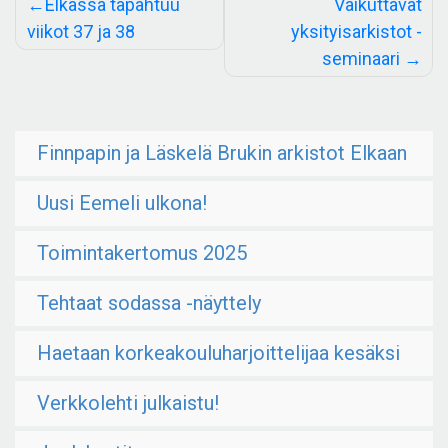
Artikkelien
Elkassa tapahtuu
Vaikuttavat
selaus
viikot 37 ja 38
yksityisarkistot -
seminaari
Finnpapin ja Läskelä Brukin arkistot Elkaan
Uusi Eemeli ulkona!
Toimintakertomus 2025
Tehtaat sodassa -näyttely
Haetaan korkeakouluharjoittelijaa kesäksi
Verkkolehti julkaistu!